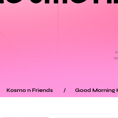
s
hi
nds
/
Good Morning Kosmonita
/