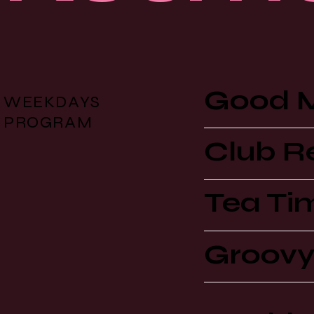
Good M
WEEKDAYS
PROGRAM
Club R
Tea Ti
Groovy