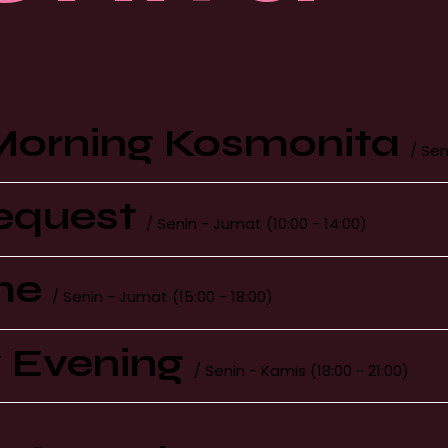
orning Kosmonita
/ Sen
equest
/ Senin - Jumat (10:00 - 14:00)
me
/ Senin - Jumat (15:00 - 18:00)
 Evening
/ Senin - Kamis (18:00 - 21:00)