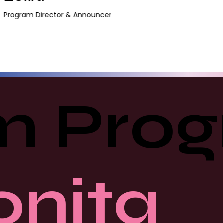
Program Director & Announcer
m Pro
nita